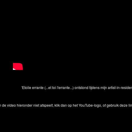
'Etoile errante (...et toi l'errante...) ontstond tijdens mijn artist-in-resi
n de video hieronder niet afspeelt, klik dan op het YouTube-logo, of gebruik deze lin