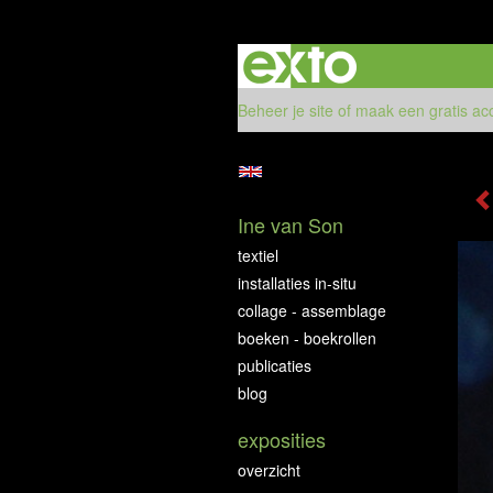
Beheer je site
of
maak een gratis ac
Ine van Son
textiel
installaties in-situ
collage - assemblage
boeken - boekrollen
publicaties
blog
exposities
overzicht