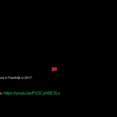
dence in Frankrijk in 2017.
k:
https://youtu.be/PsSCph0E3Ls