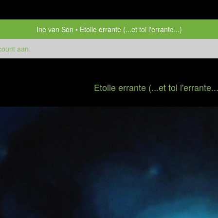
Ine van Son
Etoile errante (...et toi l'errante...)
count aan
.
Etoile errante (...et toi l'errante..